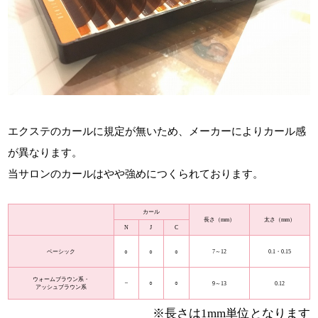
エクステのカールに規定が無いため、メーカーによりカール感
が異なります。
当サロンのカールはやや強めにつくられております。
カール
長さ（mm）
太さ（mm）
N
J
C
○
○
○
ベーシック
7～12
0.1・0.15
ウォームブラウン系・
–
○
○
9～13
0.12
アッシュブラウン系
※長さは1mm単位となります