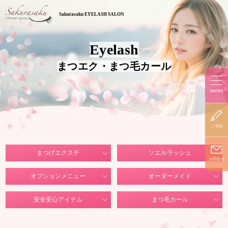
Sakurasaku EYELASH SALON
Eyelash
まつエク・まつ毛カール​​​​​​​
menu​​​​
ご予約
まつげエクステ
ソエルラッシュ
お問合せ
オプションメニュー
オーダーメイド
安全安心アイテム
まつ毛カール